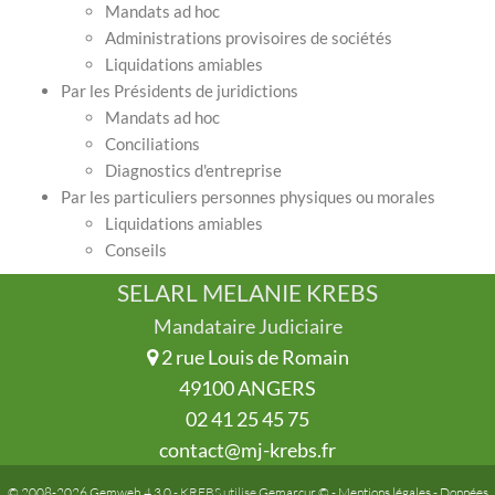
Mandats ad hoc
Administrations provisoires de sociétés
Liquidations amiables
Par les Présidents de juridictions
Mandats ad hoc
Conciliations
Diagnostics d'entreprise
Par les particuliers personnes physiques ou morales
Liquidations amiables
Conseils
SELARL MELANIE KREBS
Mandataire Judiciaire
2 rue Louis de Romain
49100 ANGERS
02 41 25 45 75
contact@mj-krebs.fr
© 2008-2026 Gemweb 4.3.0
- KREBS utilise
Gemarcur ©
-
Mentions légales
-
Données