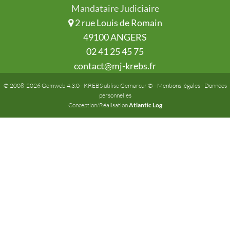
Mandataire Judiciaire
2 rue Louis de Romain
49100 ANGERS
02 41 25 45 75
contact@mj-krebs.fr
© 2008-2026 Gemweb 4.3.0
- KREBS utilise
Gemarcur ©
-
Mentions légales
-
Données
personnelles
Conception/Réalisation
Atlantic Log