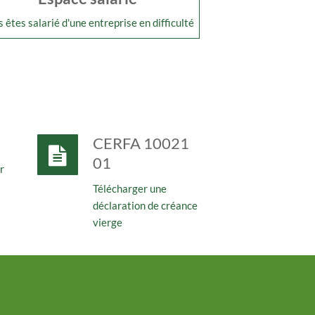
 êtes salarié d'une entreprise en difficulté
CERFA 10021
01
r
Télécharger une
déclaration de créance
vierge